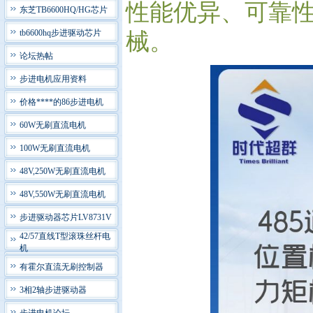
性能优异、可靠性
东芝TB6600HQ/HG芯片
tb6600hq步进驱动芯片
械。
论坛热帖
步进电机应用资料
价格****的86步进电机
60W无刷直流电机
100W无刷直流电机
48V,250W无刷直流电机
48V,550W无刷直流电机
步进驱动器芯片LV8731V
42/57直线T型滚珠丝杆电
机
有霍尔直流无刷控制器
3相2轴步进驱动器