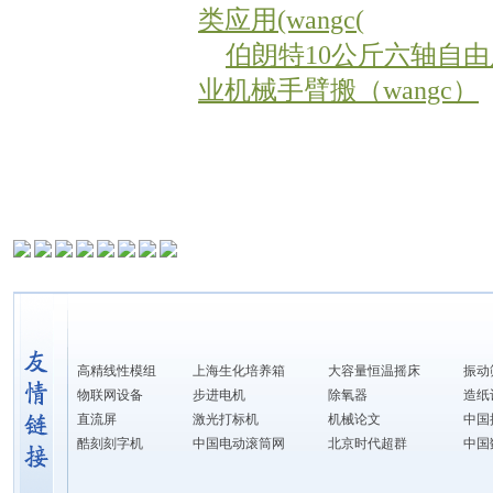
类应用(wangc(
伯朗特10公斤六轴自
业机械手臂搬（wangc）
高精线性模组
上海生化培养箱
大容量恒温摇床
振动
物联网设备
步进电机
除氧器
造纸
直流屏
激光打标机
机械论文
中国
酷刻刻字机
中国电动滚筒网
北京时代超群
中国