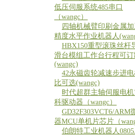
低压伺服系统485串口
（wangc）
四轴机械臂印刷金属加
精度水平作业机器人(wang
HBX150重型滚珠丝杆
滑台模组工作台行程可订
(wangc)
42永磁齿轮减速步进
比可选(wangc)
时代超群主轴伺服电机
科驱动器（wangc）
GD32F303VCT6/AR
器MCU单机片芯片（wan
伯朗特工业机器人0805