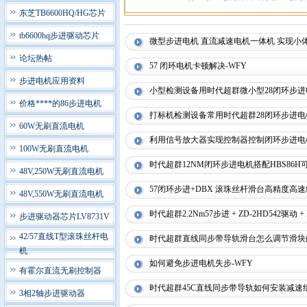
东芝TB6600HQ/HG芯片
tb6600hq步进驱动芯片
微型步进电机 直流减速电机一体机 实现小体
论坛热帖
57 闭环电机卡顿解决-WFY
步进电机应用资料
小型检测设备用时代超群微小型28闭环步进
价格****的86步进电机
打标机检测设备常用时代超群28闭环步进电机
60W无刷直流电机
利用信号放大器实现控制器控制闭环步进电
100W无刷直流电机
时代超群12NM闭环步进电机搭配HBS86H
48V,250W无刷直流电机
57闭环步进+DBX 滚珠丝杆滑台高精度高
48V,550W无刷直流电机
时代超群2.2Nm57步进 + ZD-2HD542驱
步进驱动器芯片LV8731V
42/57直线T型滚珠丝杆电
时代超群直线同步带导轨滑台怎么调节滑块
机
如何避免步进电机失步-WFY
有霍尔直流无刷控制器
时代超群45C直线同步带导轨如何安装减速
3相2轴步进驱动器