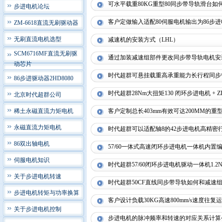
可水平载重80KG重型80同步带导轨滑台如
步进电机论坛
客户定做输入适配80伺服电机输出为86步进
ZM-6618直流无刷驱动器
无刷直流电机选型
减速机的安装方式（LHL）
SCM6716MF直流无刷驱
通过加装减速组部件更改同步带导轨电机安
动芯片
时代超群可悬挂载重高承重能力长行程同步
86步进驱动器2HD8080
时代超群28Nm大扭矩130 闭环步进电机 + Z
北京时代超群公司
稀土永磁直流力矩电机
客户定制总长403mm有效可达200MM的
永磁直流力矩电机
时代超群可以适配轴8的42步进电机高精密
86双出轴电机
57/60一体式高速闭环步进电机一体机内置
伺服电机知识
时代超群57/60闭环步进电机驱动一体机1.2Nm 1
关于步进电机转速
时代超群50CF直线同步带导轨如何和减速组
步进电机转矩与功率换算
客户设计负载30KG高速800mm/s速度往
关于步进电机控制
步进电机的脉冲频率和转速的对应关系计算