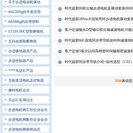
关于步进电动机驱动
时代超群86双出轴步进电机及驱动套装86HBP11
tb62209fg的开发应用
时代超群28Nm大扭矩闭环步进电机驱动套装130
tb6588fg的应用资料
客户定做输出D型轴42双出轴减速电机10速
ET-DS100C型取断锥机
时代超群60C直线同步带导轨如何和减速组
五自由度取断锥机
步进驱动器及产品
客户定做5弧分以内高精密80伺服精密减速
步进控制器产品
时代超群同步带导轨介绍+如何选型（CZZ
****马达IC产品
无刷直流电机及控制器
5946
条信息
微特电机论文
马达IC应用论文
步进电机网工控企业会员
步进电机网数控企业会员
步进电机网新闻动态