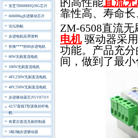
的高性能
直流无
东芝TB6600HQ/HG芯片
靠性高、寿命长
tb6600hq步进驱动芯片
ZM-6508
直流无
论坛热帖
电机
驱动器采用
步进电机应用资料
价格****的86步进电机
功能。产品充分
60W无刷直流电机
间，做到了最小
100W无刷直流电机
48V,250W无刷直流电机
48V,550W无刷直流电机
步进驱动器芯片LV8731V
42/57直线T型滚珠丝杆电
机
有霍尔直流无刷控制器
3相2轴步进驱动器