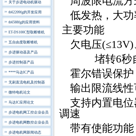
周波限电流方
关于步进电动机驱动
低发热，大功
tb62209fg的开发应用
tb6588fg的应用资料
主要功能
ET-DS100C型取断锥机
欠电压(≤13V)
五自由度取断锥机
步进驱动器及产品
堵转6秒自
步进控制器产品
霍尔错误保护
****马达IC产品
无刷直流电机及控制器
输出限流线性可调
微特电机论文
支持内置电位器
马达IC应用论文
调速
步进电机网工控企业会员
步进电机网数控企业会员
带有使能功能
步进电机网新闻动态