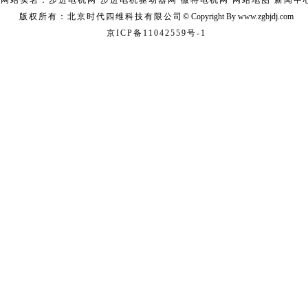
网站实名：步进电机网 步进电机驱动器网 微特电机网
网站地图
新闻中
版权所有：北京时代四维科技有限公司
© Copyright
B
y www.zgbjdj.com
京ICP备11042559号-1